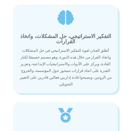

التفكير الاستراتيجي، حل المشكلات، واتخاذ
القرارات
أطلق العنان لقوة التفكير الاستراتيجي في حل المشكلات
واتخاذ القرار من خلال هذه الدورة. وهو مصمم خصيصًا لكبار
القادة، ويركز على الأدوات والاستراتيجيات الإبداعية، وتعزيز
القدرة على اتخاذ قرارات تتمحور حول المؤسسة، والخروج
من الروتين، ويصبحوا قادة إداريين فعالين قادرين على التغيير
التحويلي.
