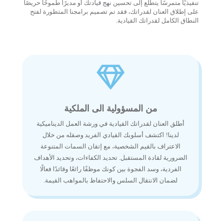
تنفيذيًا متمرسًا يتطلع إلى تحسين نهج قيادتك أو مديرًا طموحًا حريصًا
على إطلاق العنان لقدراتك، فقد تم تصميم برامجنا المتطورة لفتح
النطاق الكامل لقدراتك القيادية.

من المسؤولية الى الملكية
أطلق العنان لقدراتك القيادية في ورشة العمل الديناميكية
لدينا! اكتشف أسلوبك القيادي الفريد وصقله من خلال
الاعتراف بالقيم الشخصية، مع إتقان السمات المتنوعة
الضرورية لقادة المستقبل. تحديد الكفاءات، وتحديد الأهداف
الفردية، وسد الفجوة بين كونك موظفًا رائعًا وقائدًا فعالًا
لضمان الانتقال السلس والاحتفاظ بالمواهب القيمة.