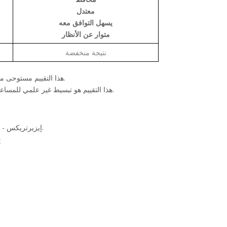
معتدل
يسهل التوافق معه
متوار عن الأنظار
نتيجة منخفضة
هذا التقييم مستوحى من النموذج السلوكي رباعي المحاور المبني على أساس دراسات الدكتور ويليام مارستون (1893-1947).
هذا التقييم هو تبسيط غير علمي للمساعدة على فهم الذات. لغايات القرارات المهنية المهمة ننصح بحضور الورشة التدريبية الكاملة وتقديم التقييم العلمي الكامل.
إيزيرتريكس - المملكة المتحدة، الولايات المتحدة، جنوب أفريقيا، أستراليا، آسيا، الشرق الأوسط، المكسيك.
x