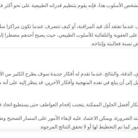
لشخص الأسلوب هذا، فإنه يقوم بتنظيم قدراته الطبيعية على نحو أكثر فعا
عندما تعتقد أنك قيد المراقبة، أو كيف تتصرف عندما تكون مراكزا سل
لى العفوية والتلقائية للأسلوب الطبيعي، حيث يصبح أحدهم مضطرا إلى 
ض نسبة فعاليته وإنتاجه.
 الدقة، والنتائج. عندما تقدم له أفكار جديدة سوف يطرح الكثير من 
يل إلى أن يبلغ في نقده المنهجية وأفكار الآخرين. قد ينظر إليه على أنه 
كار أفضل الحلول الممكنة. يتجنب إقحام العواطف حتى يستطيع اتخاذ قر
د الضرورة، ويمكن الاعتماد عليه لإبقاء الأمور على المسار الصحيح وض
أمور كما تم التخطيط لها أو لا تحقق النتائج المرجوة.