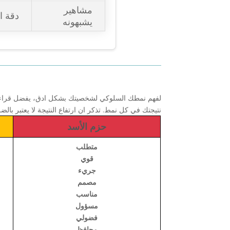
مشاهير
دقة ا
يشبهونه
لفهم نمطك السلوكي لشخصيتك بشكل ادق، يفضل قراءة 
نتيجتك في كل نمط. تذكر ان ارتفاع النتيجة لا يعتبر با
حزم الأسد
متطلب
قوي
جريء
مصمم
مناسب
مسؤول
فضولي
محافظ