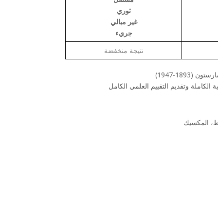
ثوري
غير مبالي
جريء
نتيجة منخفضة