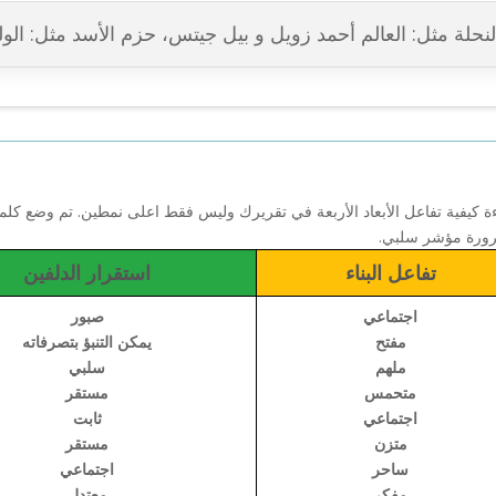
لنحلة مثل: العالم أحمد زويل و بيل جيتس، حزم الأسد مثل: الول
كيفية تفاعل الأبعاد الأربعة في تقريرك وليس فقط اعلى نمطين. تم وضع 
لضرورة مؤشر سلبي.
تفاعل البناء
استقرار الدلفين
اجتماعي
صبور
مفتح
يمكن التنبؤ بتصرفاته
ملهم
سلبي
متحمس
مستقر
اجتماعي
ثابت
متزن
مستقر
ساحر
اجتماعي
مفكر
معتدل