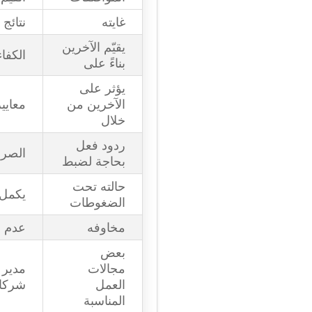
غايته
نتائج
يقيّم الآخرين
الكفاء
بناءً على
يؤثر على
الآخرين من
معايير
خلال
ردود فعل
الصرا
بحاجة لضبط
حالته تحت
يكمل 
الضغوطات
مخاوفه
عدم ال
بعض
مجالات
مدير 
العمل
شركات
المناسبة