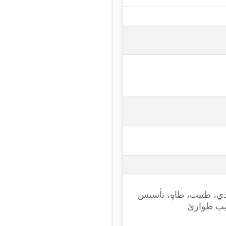
يذي، طبيب، طاهٍ، تأسيس
يب طوارئ